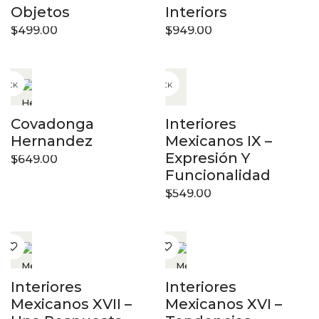
Objetos
Interiors
$
499.00
$
949.00
STOCK
OUT OF STOCK
Covadonga
Interiores
Hernandez
Mexicanos IX –
Expresión Y
$
649.00
Funcionalidad
$
549.00
Interiores
Interiores
Mexicanos XVII –
Mexicanos XVI –