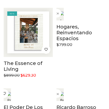
OUT OF STOCK
30%
Hogares,
Reinventando
Espacios
$
799.00
The Essence of
Living
$
899.00
$
629.30
OUT OF STOCK
El Poder De Los
Ricardo Barroso