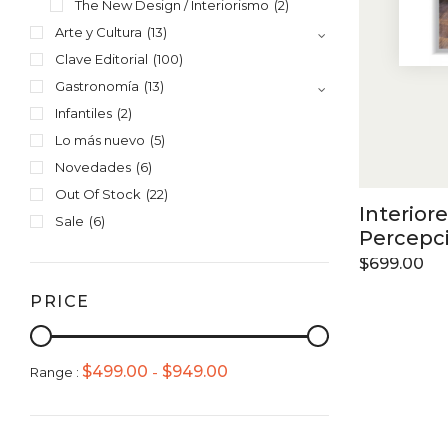
The New Design / Interiorismo
(2)
Arte y Cultura
(13)
Clave Editorial
(100)
Gastronomía
(13)
Infantiles
(2)
Lo más nuevo
(5)
Novedades
(6)
Out Of Stock
(22)
Interior
Sale
(6)
Percepci
$
699.00
PRICE
$
499.00
$
949.00
Range :
-