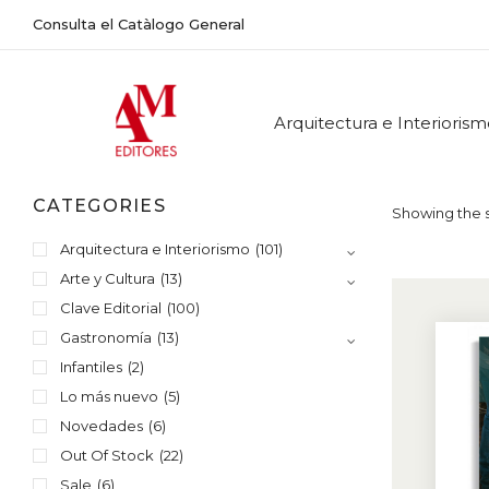
Consulta el Catàlogo General
Arquitectura e Interioris
CATEGORIES
Showing the s
Arquitectura e Interiorismo
(101)
Arte y Cultura
(13)
Clave Editorial
(100)
Gastronomía
(13)
Infantiles
(2)
Lo más nuevo
(5)
Novedades
(6)
Out Of Stock
(22)
Sale
(6)