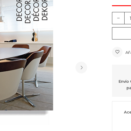
Añ
Envío
pa
Ace