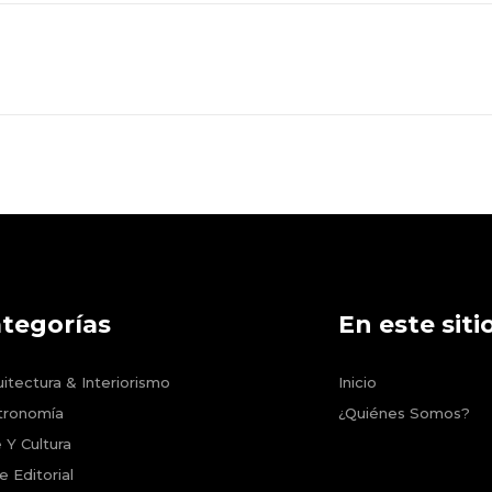
tegorías
En este siti
itectura & Interiorismo
Inicio
tronomía
¿Quiénes Somos?
 Y Cultura
e Editorial