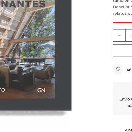
también c
Descubrir
relatos q
Añ
Envío
pa
Ace