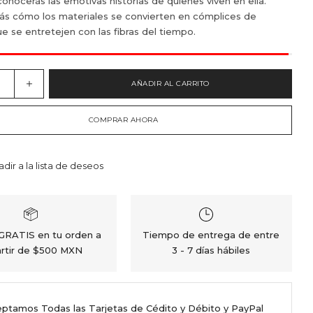
onocerás las emotivas historias de quienes viven en ella.
ás cómo los materiales se convierten en cómplices de
ue se entretejen con las fibras del tiempo.
AÑADIR AL CARRITO
COMPRAR AHORA
adir a la lista de deseos
 GRATIS en tu orden a
Tiempo de entrega de entre
rtir de $500 MXN
3 - 7 días hábiles
ptamos Todas las Tarjetas de Cédito y Débito y PayPal