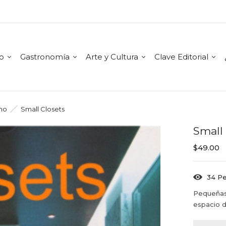
mo
Gastronomía
Arte y Cultura
Clave Editorial
smo
Small Closets
Small
$
49.00
34
Pe
Pequeñas 
espacio d