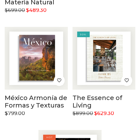
Materia Natural
$
699.00
$
489.30
30%
México Armonía de
The Essence of
Formas y Texturas
Living
$
799.00
$
899.00
$
629.30
HOT