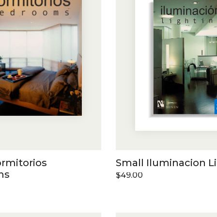
rmitorios
Small Iluminacion L
ms
$
49.00