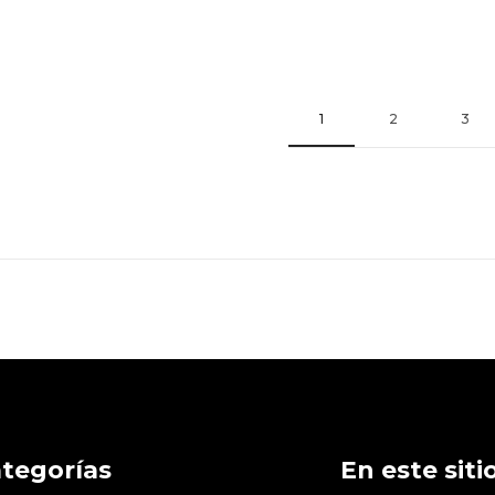
1
2
3
tegorías
En este siti