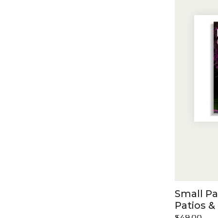
Small Pa
Patios &
$
49.00