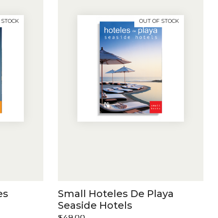
 STOCK
OUT OF STOCK
es
Small Hoteles De Playa
Seaside Hotels
$
49.00