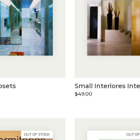
osets
Small Interiores Inte
$
49.00
OUT OF STOCK
OUT OF