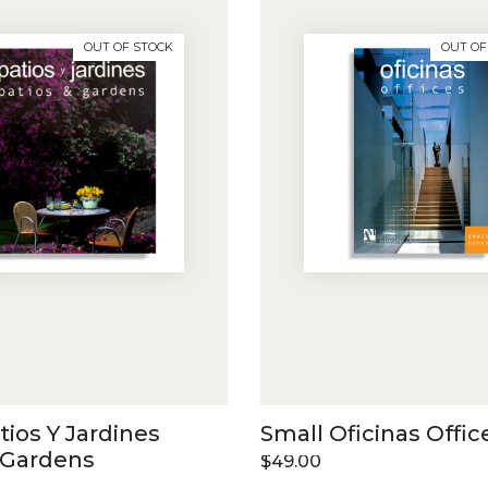
OUT OF STOCK
OUT OF
tios Y Jardines
Small Oficinas Offic
 Gardens
$
49.00