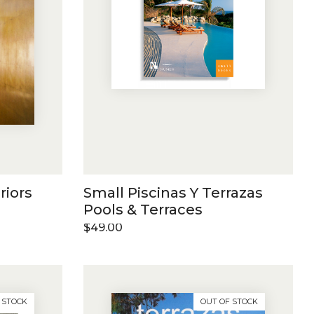
riors
Small Piscinas Y Terrazas
Pools & Terraces
$
49.00
 STOCK
OUT OF STOCK