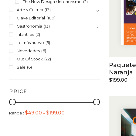
The New Design / Interiorismo
(2)
Arte y Cultura
(13)
Clave Editorial
(100)
Gastronomía
(13)
Infantiles
(2)
Lo más nuevo
(5)
Novedades
(6)
Out Of Stock
(22)
Paquete
Sale
(6)
Naranja
$
199.00
PRICE
$
49.00
$
199.00
Range :
-